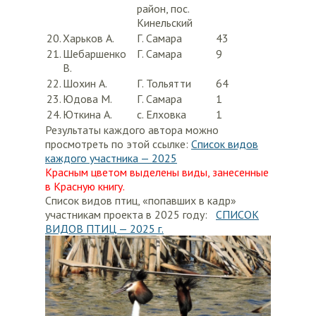
район, пос.
Кинельский
20.
Харьков А.
Г. Самара
43
21.
Шебаршенко
Г. Самара
9
В.
22.
Шохин А.
Г. Тольятти
64
23.
Юдова М.
Г. Самара
1
24.
Юткина А.
с. Елховка
1
Результаты каждого автора можно
просмотреть по этой ссылке:
Список видов
каждого участника — 2025
Красным цветом выделены виды, занесенные
в Красную книгу.
Список видов птиц, «попавших в кадр»
участникам проекта в 2025 году:
СПИСОК
ВИДОВ ПТИЦ — 2025 г.