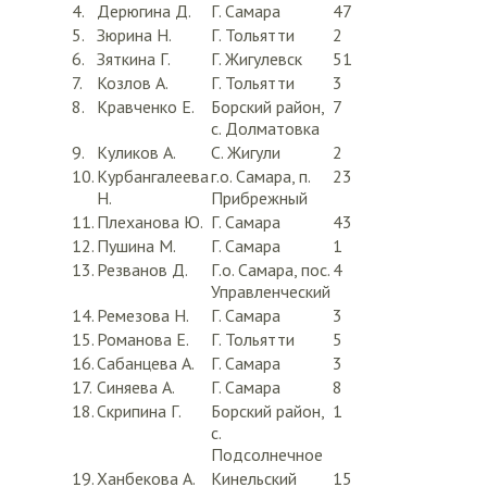
4.
Дерюгина Д.
Г. Самара
47
5.
Зюрина Н.
Г. Тольятти
2
6.
Зяткина Г.
Г. Жигулевск
51
7.
Козлов А.
Г. Тольятти
3
8.
Кравченко Е.
Борский район,
7
с. Долматовка
9.
Куликов А.
С. Жигули
2
10.
Курбангалеева
г.о. Самара, п.
23
Н.
Прибрежный
11.
Плеханова Ю.
Г. Самара
43
12.
Пушина М.
Г. Самара
1
13.
Резванов Д.
Г.о. Самара, пос.
4
Управленческий
14.
Ремезова Н.
Г. Самара
3
15.
Романова Е.
Г. Тольятти
5
16.
Сабанцева А.
Г. Самара
3
17.
Синяева А.
Г. Самара
8
18.
Скрипина Г.
Борский район,
1
с.
Подсолнечное
19.
Ханбекова А.
Кинельский
15