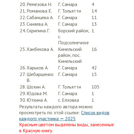
20.
Ремезова Н.
Г. Самара
4
21.
Романова Е.
Г. Тольятти
14
22.
Сабанцева А.
Г. Самара
11
23.
Синяева А.
Г. Самара
13
24.
Скрипина Г.
Борский район,
1
с.
Подсолнечное
25.
Ханбекова А.
Кинельский
16
район, пос.
Кинельский
26.
Харьков А.
Г. Самара
42
27.
Шебаршенко
Г. Самара
15
В.
28.
Шохин А.
Г. Тольятти
105
29.
Юдова М.
Г. Самара
1
30.
Юткина А.
с. Елховка
1
Результаты каждого автора можно
просмотреть по этой ссылке:
Список видов
каждого участника
—
2025
Красным цветом выделены виды, занесенные
в Красную книгу.