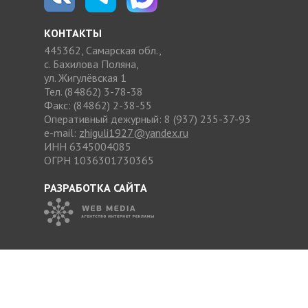
КОНТАКТЫ
445362, Самарская обл.,
с. Бахилова Поляна,
ул. Жигулёвская 1
Тел. (84862) 3-78-38
Факс: (84862) 2-38-55
Оперативный дежурный: 8 (937) 235-37-93
e-mail:
zhiguli1927@yandex.ru
ИНН 6345004085
ОГРН 1036301730365
РАЗРАБОТКА САЙТА