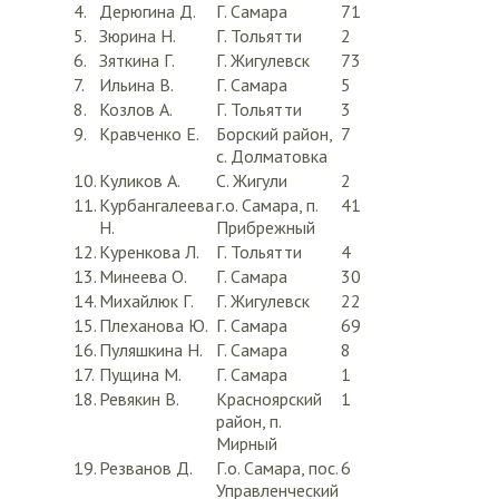
4.
Дерюгина Д.
Г. Самара
71
5.
Зюрина Н.
Г. Тольятти
2
6.
Зяткина Г.
Г. Жигулевск
73
7.
Ильина В.
Г. Самара
5
8.
Козлов А.
Г. Тольятти
3
9.
Кравченко Е.
Борский район,
7
с. Долматовка
10.
Куликов А.
С. Жигули
2
11.
Курбангалеева
г.о. Самара, п.
41
Н.
Прибрежный
12.
Куренкова Л.
Г. Тольятти
4
13.
Минеева О.
Г. Самара
30
14.
Михайлюк Г.
Г. Жигулевск
22
15.
Плеханова Ю.
Г. Самара
69
16.
Пуляшкина Н.
Г. Самара
8
17.
Пущина М.
Г. Самара
1
18.
Ревякин В.
Красноярский
1
район, п.
Мирный
19.
Резванов Д.
Г.о. Самара, пос.
6
Управленческий