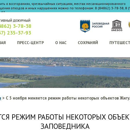
ть о возгораниях, чрезвычайных ситуациях, местах несанкционированного
ения отходов и иных нарушениях можно по телефонам: 8 (84862) 3-78-38, 8 (
-93
ТИВНЫЙ ДЕЖУРНЫЙ
4862) 3-78-38
37) 235-37-93
НАЯ
ПРЕСС-ЦЕНТР
О НАС
СОХРАНЯЙ
ПУТЕШЕС
АКТЫ
и
>
С 5 ноября меняется режим работы некоторых объектов Жигу
ЕТСЯ РЕЖИМ РАБОТЫ НЕКОТОРЫХ ОБЪЕК
ЗАПОВЕДНИКА