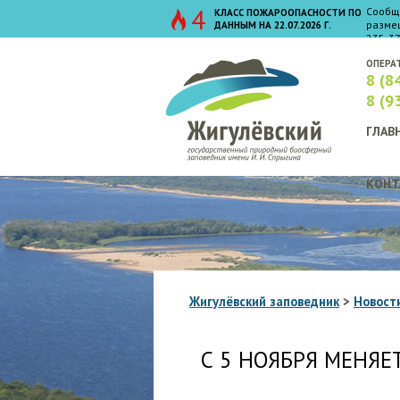
4
Сообщи
КЛАСС ПОЖАРООПАСНОСТИ ПО
размещ
ДАННЫМ НА 22.07.2026 Г.
235-37
ОПЕРА
8 (8
8 (9
ГЛАВ
КОНТ
Жигулёвский заповедник
>
Новост
С 5 НОЯБРЯ МЕНЯ