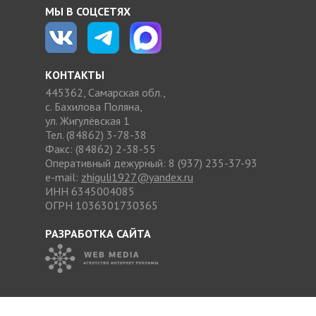
МЫ В СОЦСЕТЯХ
КОНТАКТЫ
445362, Самарская обл.,
с. Бахилова Поляна,
ул. Жигулёвская 1
Тел. (84862) 3-78-38
Факс: (84862) 2-38-55
Оперативный дежурный: 8 (937) 235-37-93
e-mail:
zhiguli1927@yandex.ru
ИНН 6345004085
ОГРН 1036301730365
РАЗРАБОТКА САЙТА