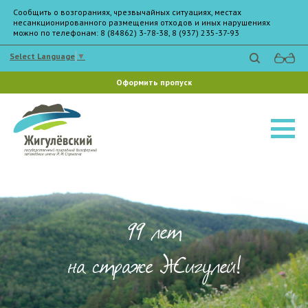
Сообщить о возгораниях, чрезвычайных ситуациях, местах
несанкционированного размещения отходов и иных нарушениях
можно по телефонам: 8 (84862) 3-78-38, 8 (937) 235-37-93
Select Language
▼
Оформить пропуск
99 лет
на страже Жигулей!