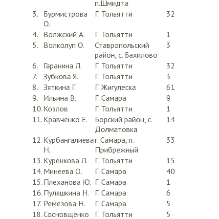
п.Шмидта
3.
Бурмистрова
Г. Тольятти
32
О.
4.
Волжский А.
Г. Тольятти
1
5.
Волколуп О.
Ставропольский
3
район, с. Бахилово
6.
Гаранина Л.
Г. Тольятти
32
7.
Зубкова Я.
Г. Тольятти
3
8.
Зяткина Г.
Г. Жигулеска
61
9.
Ильина В.
Г. Самара
9
10.
Козлов
Г. Тольятти
1
11.
Кравченко Е.
Борский район, с.
14
Долматовка
12.
Курбангалиева
г. Самара, п.
33
Н.
Прибрежный
13.
Куренкова Л.
Г. Тольятти
15
14.
Минеева О.
Г. Самара
40
15.
Плеханова Ю.
Г. Самара
1
16.
Пуляшкина Н.
Г. Самара
6
17.
Ремезова Н.
Г. Самара
5
18.
Сосновщенко
Г. Тольятти
5