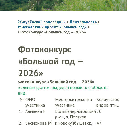
Жигулёвский заповедник
>
Деятельность
>
Многолетний проект «Большой год»
>
Фотоконкурс «Большой год — 2026»
Фотоконкурс
«Большой год —
2026»
Фотоконкурс «Большой год — 2026»
Зеленым цветом выделен новый для области
вид.
№
ФИО
Место жительства
Количество
участника
участника
видов птиц
1.
Алмаева Е.
Большечерниговский
20
р-он, п. Поляков
2.
Бесмонова М.
г.Новокуйбышевск,
47