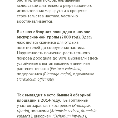
растительный покров, нарушенный
вследствие длительного рекреационного
использования маршрута и в процессе
строительства настила, частично
восстанавливается.
Бывшая обзорная площадка в начале
экскурсионной тропы (2008 год).
Здесь
находилась скамейка для отдыха
посетителей до сооружения настила.
Нарушенность почвенно-растительного
покрова доходила до 90%. Выживали здесь
устойчивые к вытаптыванию единичные
растения типчака (
Festuca
valesiaca)
,
подорожника
(Plantago major),
одуванчика
(
Taraxacum officinale
).
Так выглядит место бывшей обзорной
площадки в 2014 году.
Вытоптанный
участок зарастает кострецом (
Bromopsis
riparia
), полынями (
Artemisia sericea, Artemisia
vulgaris )
, цикорием
(Cichorium intybus
),