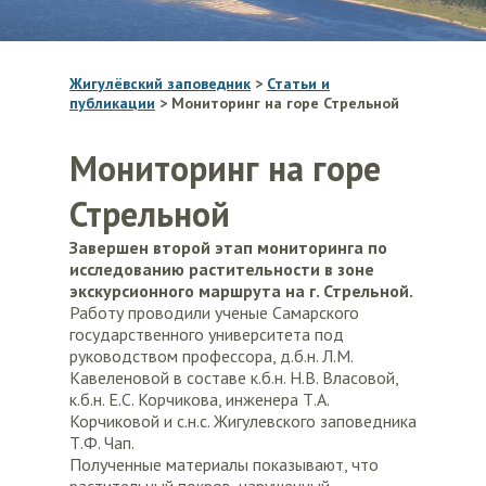
Жигулёвский заповедник
>
Статьи и
публикации
>
Мониторинг на горе Стрельной
Мониторинг на горе
Стрельной
Завершен второй этап мониторинга по
исследованию растительности в зоне
экскурсионного маршрута на г. Стрельной.
Работу проводили ученые Самарского
государственного университета под
руководством профессора, д.б.н. Л.М.
Кавеленовой в составе к.б.н. Н.В. Власовой,
к.б.н. Е.С. Корчикова, инженера Т.А.
Корчиковой и с.н.с. Жигулевского заповедника
Т.Ф. Чап.
Полученные материалы показывают, что