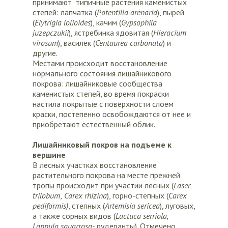
принимают типичные растения каменистых
степей: лапчатка (
Potentilla arenaria
), пырей
(
Elytrigia lolioides
), качим (
Gypsophila
juzepczukii
), ястребинка ядовитая (
Hieracium
virosum
), василек (
Centaurea carbonata
) и
другие.
Местами происходит восстановление
нормального состояния лишайникового
покрова: лишайниковые сообщества
каменистых степей, во время покраски
настила покрытые с поверхности слоем
краски, постепенно освобождаются от нее и
приобретают естественный облик.
Лишайниковый покров на подъеме к
вершине
В лесных участках восстановление
растительного покрова на месте прежней
тропы происходит при участии лесных (
Laser
trilobum
,
Carex rhizina
), горно-степных (
Carex
pediformis)
, степных (
Artemisia sericea
), луговых,
а также сорных видов (
Lactuca serriola,
Lappula squarrosa-
рудеранты). Отмечено