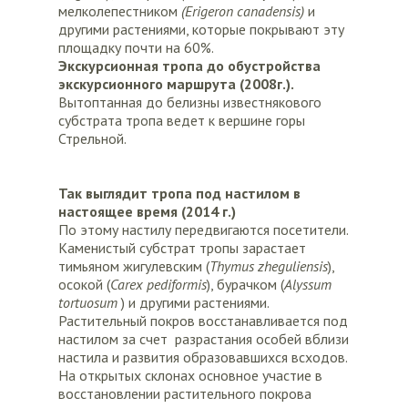
мелколепестником
(
Erigeron
canadensis
)
и
другими растениями, которые покрывают эту
площадку почти на 60%.
Экскурсионная тропа до обустройства
экскурсионного маршрута
(2008г.).
Вытоптанная до белизны известнякового
субстрата тропа ведет к вершине горы
Стрельной.
Так выглядит тропа под настилом в
настоящее время (2014 г.)
По этому настилу передвигаются посетители.
Каменистый субстрат тропы зарастает
тимьяном жигулевским (
Thymus zheguliensis
),
осокой (
Carex pediformis
), бурачком (
Alyssum
tortuosum
) и другими растениями.
Растительный покров восстанавливается под
настилом за счет разрастания особей вблизи
настила и развития образовавшихся всходов.
На открытых склонах основное участие в
восстановлении растительного покрова