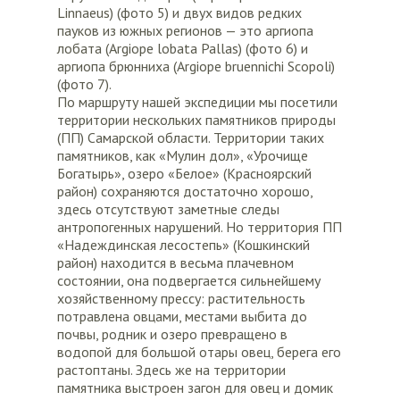
Linnaeus) (фото 5) и двух видов редких
пауков из южных регионов — это аргиопа
лобата (Argiope lobata Pallas) (фото 6) и
аргиопа брюнниха (Argiope bruennichi Scopoli)
(фото 7).
По маршруту нашей экспедиции мы посетили
территории нескольких памятников природы
(ПП) Самарской области. Территории таких
памятников, как «Мулин дол», «Урочище
Богатырь», озеро «Белое» (Красноярский
район) сохраняются достаточно хорошо,
здесь отсутствуют заметные следы
антропогенных нарушений. Но территория ПП
«Надеждинская лесостепь» (Кошкинский
район) находится в весьма плачевном
состоянии, она подвергается сильнейшему
хозяйственному прессу: растительность
потравлена овцами, местами выбита до
почвы, родник и озеро превращено в
водопой для большой отары овец, берега его
растоптаны. Здесь же на территории
памятника выстроен загон для овец и домик