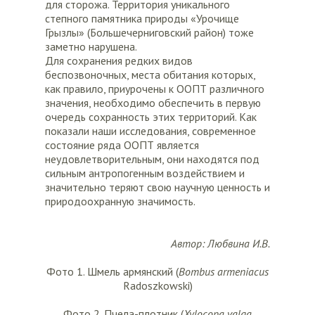
для сторожа. Территория уникального
степного памятника природы «Урочище
Грызлы» (Большечерниговский район) тоже
заметно нарушена.
Для сохранения редких видов
беспозвоночных, места обитания которых,
как правило, приурочены к ООПТ различного
значения, необходимо обеспечить в первую
очередь сохранность этих территорий. Как
показали наши исследования, современное
состояние ряда ООПТ является
неудовлетворительным, они находятся под
сильным антропогенным воздействием и
значительно теряют свою научную ценность и
природоохранную значимость.
Автор: Любвина И.В.
Фото 1. Шмель армянский (
Bombus
armeniacus
Radoszkowski)
Фото 2. Пчела-плотник (
Xylocopa
valga