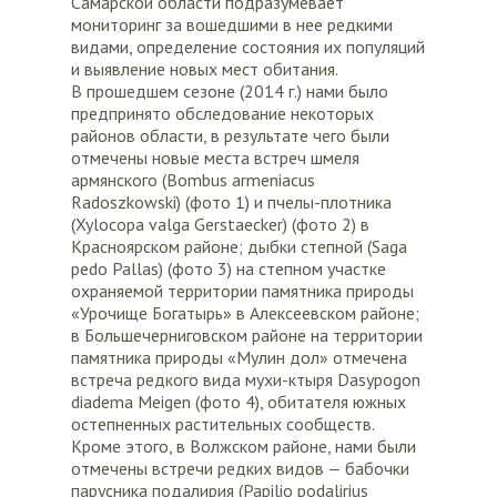
Самарской области подразумевает
мониторинг за вошедшими в нее редкими
видами, определение состояния их популяций
и выявление новых мест обитания.
В прошедшем сезоне (2014 г.) нами было
предпринято обследование некоторых
районов области, в результате чего были
отмечены новые места встреч шмеля
армянского (Bombus armeniacus
Radoszkowski) (фото 1) и пчелы-плотника
(Xylocopa valga Gerstaecker) (фото 2) в
Красноярском районе; дыбки степной (Saga
pedo Pallas) (фото 3) на степном участке
охраняемой территории памятника природы
«Урочище Богатырь» в Алексеевском районе;
в Большечерниговском районе на территории
памятника природы «Мулин дол» отмечена
встреча редкого вида мухи-ктыря Dasypogon
diadema Meigen (фото 4), обитателя южных
остепненных растительных сообществ.
Кроме этого, в Волжском районе, нами были
отмечены встречи редких видов — бабочки
парусника подалирия (Papilio podalirius