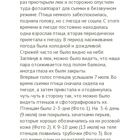
раз приоткрыли люк и осторожно опустили
туда фотоаппарат для съемки в беззвучном
режиме. Птица немного забеспокоилась,
подняла голову, но с гнезда не сошла. С этого
времени в гнезде постоянно находилась
одна взрослая птица, вторая периодически
прилетала к гнезду. В период насиживания
погода была холодной и дождливой.
Стрижей часто не было видно на небе.
Заглянув в люк, можно было видеть, что наша
пара отсиживается под полом балкона,
иногда глаза их были закрыты.
Впервые голос птенцов услышали 7 июля. Во
время съемки птица сначала сидела на
гнезде, а затем привстала и отодвинулась
чуть-чуть в сторону так, что можно было
видеть птенцов и сфотографировать их.
Птенцам было 2-3-дня (Фото 1). На 5-6 день
(9 июля) они покрылись зачатками перьев,
которые хорошо обозначались на их розовой
коже (Фото 2). К 9-10 дню (13 июля) на теле
птенцов появились трубочки (Фото 3). Все
это время один из родителей продолжал