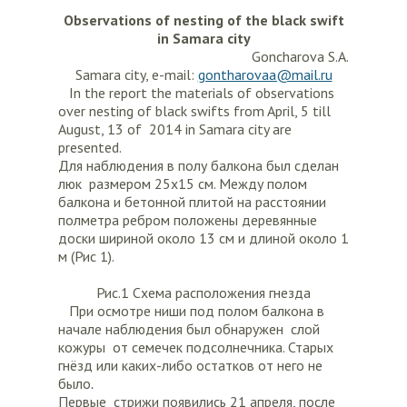
Observations of nesting of the black swift
in Samara city
Goncharova S.A.
Samara city, e-mail:
gontharovaa@mail.ru
In the report the materials of observations
over nesting of black swifts from April, 5 till
August, 13 of 2014 in Samara city are
presented.
Для наблюдения в полу балкона был сделан
люк размером 25х15 см. Между полом
балкона и бетонной плитой на расстоянии
полметра ребром положены деревянные
доски шириной около 13 см и длиной около 1
м (Рис 1).
Рис.1 Схема расположения гнезда
При осмотре ниши под полом балкона в
начале наблюдения был обнаружен слой
кожуры от семечек подсолнечника. Старых
гнёзд или каких-либо остатков от него не
было
.
Первые стрижи появились 21 апреля, после