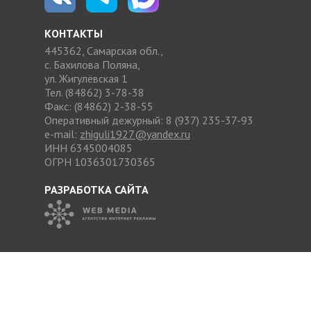
КОНТАКТЫ
445362, Самарская обл.,
с. Бахилова Поляна,
ул. Жигулёвская 1
Тел. (84862) 3-78-38
Факс: (84862) 2-38-55
Оперативный дежурный: 8 (937) 235-37-93
e-mail:
zhiguli1927@yandex.ru
ИНН 6345004085
ОГРН 1036301730365
РАЗРАБОТКА САЙТА