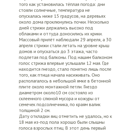
того как установилась тёплая погода: дни
стояли солнечные, температура не
опускалась ниже 15 градусов, на деревьях
около дома проклюнулись почки. Несколько
дней стрижи держались высоко под
облаками и оттуда доносились их крики.
Массовый прилёт наблюдали 29 апреля, а 30
апреля стрижи стали летать на уровне крыш
домов и опускаться до 3 этажа, часто
подлетая под балконы. Под нашим балконом
голос стрижа впервые услышали 12 мая. Где
находится гнездо, стало понятно лишь после
того, как птица начала насиживать. Оно
располагалось в небольшой ямке в бетонной
плите около монтажной петли. Гнездо
диаметром около10 см состояло из
склеенного слюной мусора и кожуры от
семечек подсолнечника, по краям валик
толщиной 2 см.
Дату откладки яиц отметить не удалось, но к
18 мая из-под пола хорошо были слышны
голоса взрослых птиц. В этот день первый